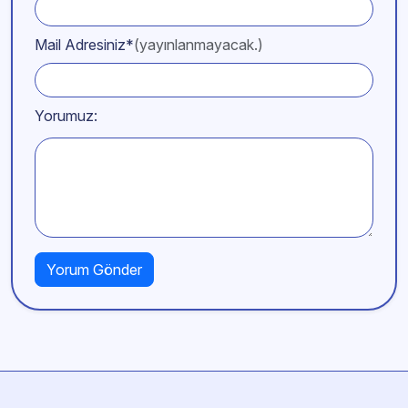
Mail Adresiniz*
(yayınlanmayacak.)
Yorumuz: