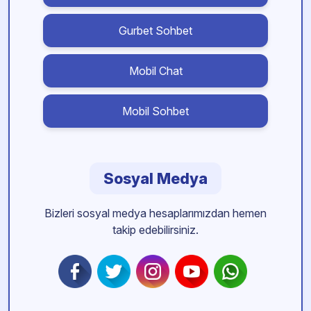
Gurbet Sohbet
Mobil Chat
Mobil Sohbet
Sosyal Medya
Bizleri sosyal medya hesaplarımızdan hemen
takip edebilirsiniz.