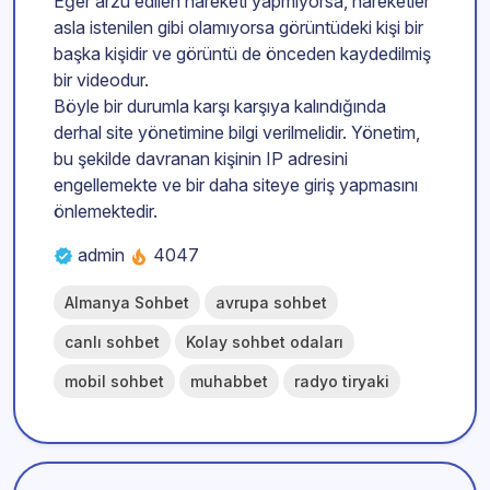
Eğer arzu edilen hareketi yapmıyorsa, hareketler
asla istenilen gibi olamıyorsa görüntüdeki kişi bir
başka kişidir ve görüntü de önceden kaydedilmiş
bir videodur.
Böyle bir durumla karşı karşıya kalındığında
derhal site yönetimine bilgi verilmelidir. Yönetim,
bu şekilde davranan kişinin IP adresini
engellemekte ve bir daha siteye giriş yapmasını
önlemektedir.
admin
4047
Almanya Sohbet
avrupa sohbet
canlı sohbet
Kolay sohbet odaları
mobil sohbet
muhabbet
radyo tiryaki