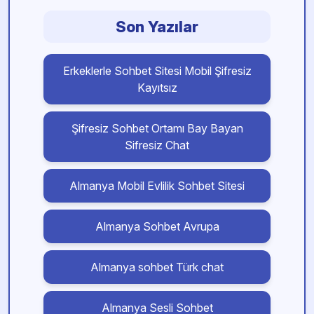
Son Yazılar
Erkeklerle Sohbet Sitesi Mobil Şifresiz
Kayıtsız
Şifresiz Sohbet Ortamı Bay Bayan
Sifresiz Chat
Almanya Mobil Evlilik Sohbet Sitesi
Almanya Sohbet Avrupa
Almanya sohbet Türk chat
Almanya Sesli Sohbet