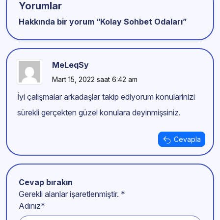
Yorumlar
Hakkında bir yorum “
Kolay Sohbet Odaları
”
MeLeqSy
Mart 15, 2022 saat 6:42 am
İyi çalişmalar arkadaşlar takip ediyorum konularinizi
sürekli gerçekten güzel konulara deyinmişsiniz.
Cevapla
Cevap bırakın
Gerekli alanlar işaretlenmiştir.
*
Adınız*