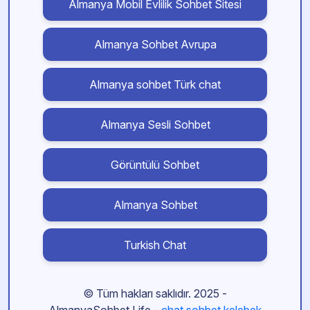
Almanya Mobil Evlilik Sohbet Sitesi
Almanya Sohbet Avrupa
Almanya sohbet Türk chat
Almanya Sesli Sohbet
Görüntülü Sohbet
Almanya Sohbet
Turkish Chat
© Tüm hakları saklıdır. 2025 -