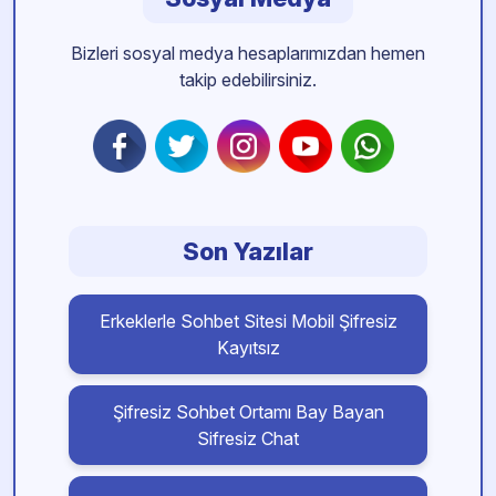
Bizleri sosyal medya hesaplarımızdan hemen
takip edebilirsiniz.
Son Yazılar
Erkeklerle Sohbet Sitesi Mobil Şifresiz
Kayıtsız
Şifresiz Sohbet Ortamı Bay Bayan
Sifresiz Chat