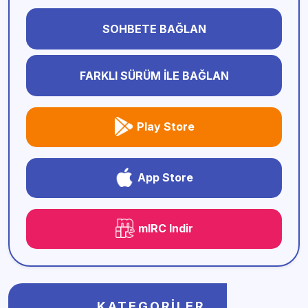
SOHBETE BAĞLAN
FARKLI SÜRÜM İLE BAĞLAN
Play Store
App Store
mIRC Indir
KATEGORILER