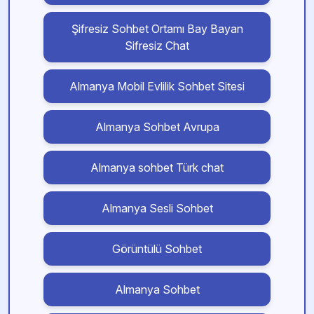
Şifresiz Sohbet Ortamı Bay Bayan
Sifresiz Chat
Almanya Mobil Evlilik Sohbet Sitesi
Almanya Sohbet Avrupa
Almanya sohbet Türk chat
Almanya Sesli Sohbet
Görüntülü Sohbet
Almanya Sohbet