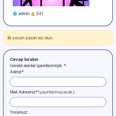
admin
241
İlk yorum yazan siz olun.
Cevap bırakın
Gerekli alanlar işaretlenmiştir.
*
Adınız*
Mail Adresiniz*
(yayınlanmayacak.)
Yorumuz: