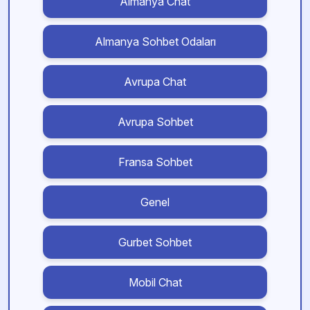
Almanya Chat
Almanya Sohbet Odaları
Avrupa Chat
Avrupa Sohbet
Fransa Sohbet
Genel
Gurbet Sohbet
Mobil Chat