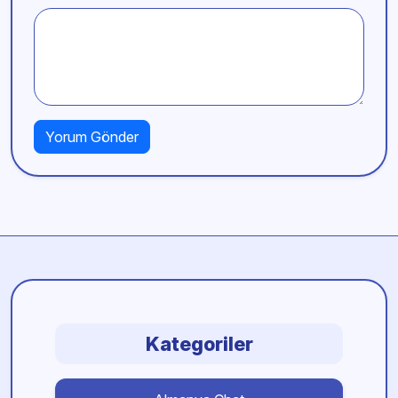
Kategoriler