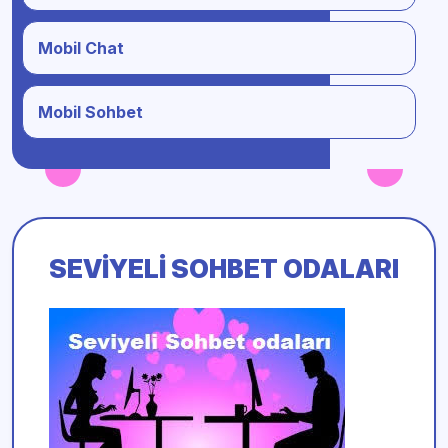
Mobil Chat
Mobil Sohbet
SEVIYELI SOHBET ODALARI