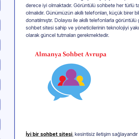
derece iyi olmaktadır. Görüntülü sohbete her türlü ta
olmalıdır. Günümüzün akıllı telefonları, küçük birer bi
donatılmıştır. Dolayısı ile akıllı telefonlarla gör
sohbet sitesi sahip ve yöneticilerinin teknolojiyi yak
olarak güncel tutmaları gerekmektedir.
İyi bir sohbet sitesi
, kesintisiz iletişim sağlaya