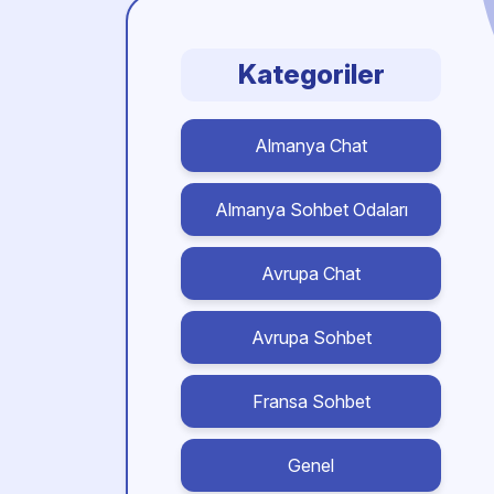
Kategoriler
Almanya Chat
Almanya Sohbet Odaları
Avrupa Chat
Avrupa Sohbet
Fransa Sohbet
Genel