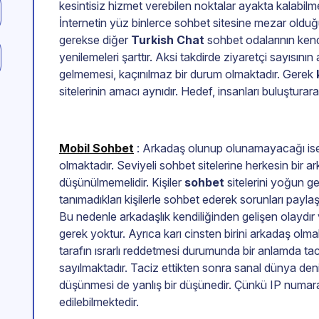
kesintisiz hizmet verebilen noktalar ayakta kalabilme
İnternetin yüz binlerce sohbet sitesine mezar olduğu
gerekse diğer
Turkish Chat
sohbet odalarının kendi
yenilemeleri şarttır. Aksi takdirde ziyaretçi sayısın
gelmemesi, kaçınılmaz bir durum olmaktadır. Gerek
sitelerinin amacı aynıdır. Hedef, insanları buluştur
Mobil Sohbet
: Arkadaş olunup olunamayacağı ise 
olmaktadır. Seviyeli sohbet sitelerine herkesin bir a
düşünülmemelidir. Kişiler
sohbet
sitelerini yoğun g
tanımadıkları kişilerle sohbet ederek sorunları payla
Bu nedenle arkadaşlık kendiliğinden gelişen olaydır 
gerek yoktur. Ayrıca karı cinsten birini arkadaş olma
tarafın ısrarlı reddetmesi durumunda bir anlamda ta
sayılmaktadır. Taciz ettikten sonra sanal dünya den
düşünmesi de yanlış bir düşünedir. Çünkü IP numaras
edilebilmektedir.