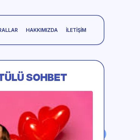
RALLAR
HAKKIMIZDA
İLETIŞIM
TÜLÜ SOHBET