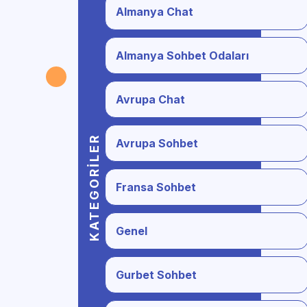
Almanya Chat
Almanya Sohbet Odaları
Avrupa Chat
KATEGORILER
Avrupa Sohbet
Fransa Sohbet
Genel
Gurbet Sohbet