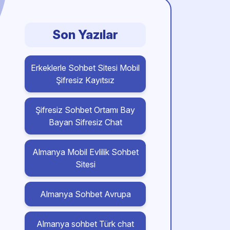
Son Yazılar
Erkeklerle Sohbet Sitesi Mobil
Şifresiz Kayıtsız
Şifresiz Sohbet Ortamı Bay
Bayan Sifresiz Chat
Almanya Mobil Evlilik Sohbet
Sitesi
Almanya Sohbet Avrupa
Almanya sohbet Türk chat