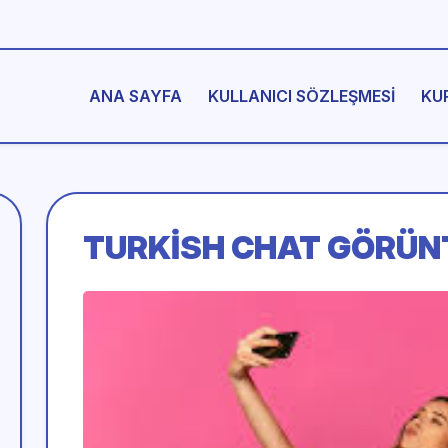
ANA SAYFA
KULLANICI SÖZLEŞMESI
KU
TURKISH CHAT GÖRÜN