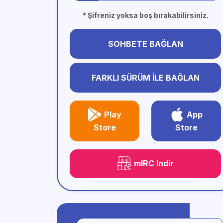
* Şifreniz yoksa boş bırakabilirsiniz.
SOHBETE BAĞLAN
FARKLI SÜRÜM İLE BAĞLAN
Play
App
Store
Store
mIRC Indir