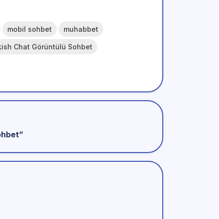
mobil sohbet
muhabbet
kish Chat Görüntülü Sohbet
ohbet
”