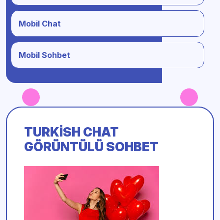
Mobil Chat
Mobil Sohbet
TURKISH CHAT
GÖRÜNTÜLÜ SOHBET