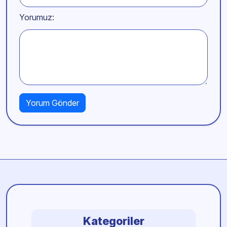
Yorumuz:
Kategoriler