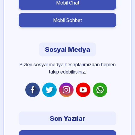
Mobil Chat
Mobil Sohbet
Sosyal Medya
Bizleri sosyal medya hesaplarımızdan hemen
takip edebilirsiniz.
Son Yazılar