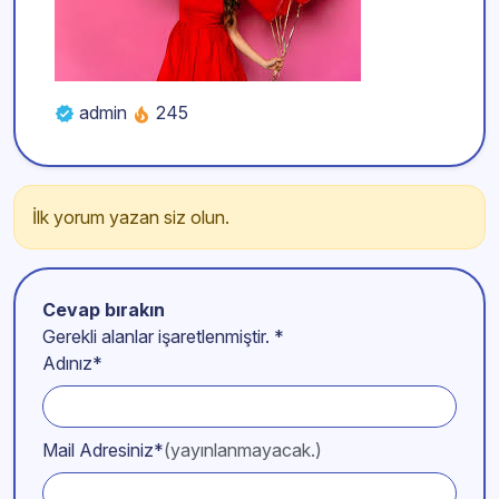
admin
245
İlk yorum yazan siz olun.
Cevap bırakın
Gerekli alanlar işaretlenmiştir.
*
Adınız*
Mail Adresiniz*
(yayınlanmayacak.)