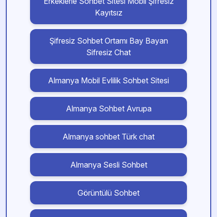
Erkeklerle Sohbet Sitesi Mobil Şifresiz
Kayıtsız
Şifresiz Sohbet Ortamı Bay Bayan
Sifresiz Chat
Almanya Mobil Evlilik Sohbet Sitesi
Almanya Sohbet Avrupa
Almanya sohbet Türk chat
Almanya Sesli Sohbet
Görüntülü Sohbet