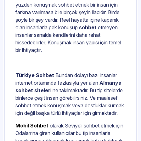
yüzden konuşmak sohbet etmek bir insan için
farkına varılmasa bile birçok şeyin ilacıdır. Birde
şöyle bir şey vardır. Reel hayatta içine kapanık
olan insanlarla pek konuşup
sohbet
etmeyen
insanlar sanalda kendilerini daha rahat
hissedebilirler. Konuşmak insan yapısı için temel
bir ihtiyaçtır.
Türkiye Sohbet
Bundan dolayı bazı insanlar
internet ortamında fazlasıyla yer alan
Almanya
sohbet siteler
i ne takılmaktadır. Bu tip sitelerde
binlerce çeşit insan görebilirsiniz. Ve maalesef
sohbet etmek konuşmak veya dostluklar kurmak
için değil başka türlü ihtiyaçlar için girmektedir.
Mobil Sohbet
olarak Seviyeli sohbet etmek için
Odaları’na giren kullanıcılar bu tip insanlarla
karşılaşınca eğlenmek konuşmak kafa dağıtmak