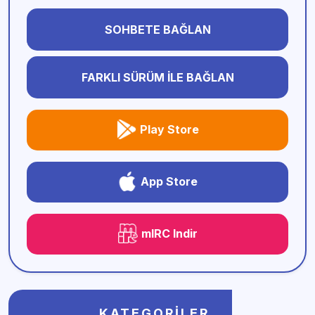
SOHBETE BAĞLAN
FARKLI SÜRÜM İLE BAĞLAN
Play Store
App Store
mIRC Indir
KATEGORILER