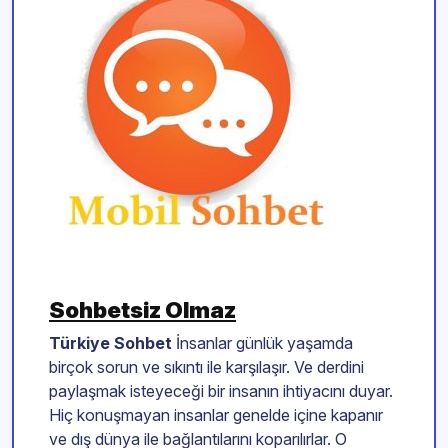
Sohbetsiz Olmaz
Türkiye Sohbet
İnsanlar günlük yaşamda
birçok sorun ve sıkıntı ile karşılaşır. Ve derdini
paylaşmak isteyeceği bir insanın ihtiyacını duyar.
Hiç konuşmayan insanlar genelde içine kapanır
ve dış dünya ile bağlantılarını koparılırlar. O