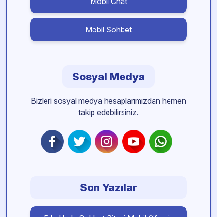
Mobil Chat
Mobil Sohbet
Sosyal Medya
Bizleri sosyal medya hesaplarımızdan hemen
takip edebilirsiniz.
Son Yazılar